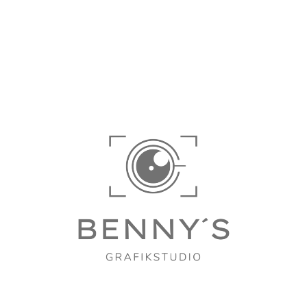
Widerrufsbelehrung). Fehlen diese Verknüpfungen im
Footer oder Checkout, sinkt die Vertrauenswürdigkeit der
gesamten Domain drastisch.
5. Fazit: Schützen Sie sich vor teuren
Abmahnungen
Ein fehlender oder falsch beschrifteter Widerrufsbutton ist
für Abmahnanwälte ein gefundenes Fressen. Gehen Sie
beim Betrieb Ihres digitalen Ladengeschäfts kein Risiko
ein und überlassen Sie die technische Umsetzung den
Profis.
Große Ergebnisse beginnen oft mit
einer einfachen Nachricht
Lassen Sie uns über Ihr Projekt