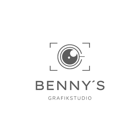
Gerade bei hoher Auslastung hilft eine strukturierte
Website dabei, Anfragen gezielt zu steuern.
Unser Ansatz: Websites für
Therapeuten mit Feingefühl
Wir entwickeln Websites für Therapeuten, die ruhig,
vertrauenswürdig und professionell wirken. Dabei legen
wir besonderen Wert auf klare Inhalte, einfache
Bedienung und lokale Auffindbarkeit.
Technisch sauber, rechtssicher umgesetzt und langfristig
pflegbar – damit die Website dauerhaft unterstützt.
Fazit: Eine professionelle Website
bringt Therapeuten passende
Anfragen
Eine Website für Therapeuten entscheidet heute mit