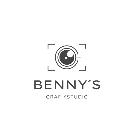
Hier sehen Sie Beispiele für Grafiken, die wir für
Kunden aus verschiedenen Branchen erstellt haben.
Preispakete für unser
Grafikdesign
Wählen Sie aus unseren transparenten Preismodellen das Paket,
das am besten zu Ihren Bedürfnissen passt.
Alle Pakete enthalten maßgeschneiderte Lösungen und einen
ausgezeichneten Kundenservice.